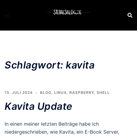
Zum
Inhalt
springen
Schlagwort:
kavita
15. JULI 2024
BLOG
,
LINUX
,
RASPBERRY
,
SHELL
Kavita Update
In einen meiner letzten Beiträge habe ich
niedergeschrieben, wie Kavita, ein E-Book Server,