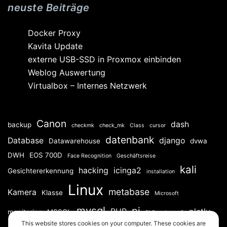
neuste Beiträge
Docker Proxy
Kavita Update
externe USB-SSD in Proxmox einbinden
Weblog Auswertung
Virtualbox – Internes Netzwerk
Canon
dash
backup
checkmk
check_mk
Class
cursor
datenbank
Database
django
Datawarehouse
dvwa
DWH
EOS 700D
Face Recognition
Geschäftsreise
kali
hacking
icinga2
Gesichtererkennung
installation
Linux
metabase
Kamera
Klasse
Microsoft
mysql
pi
PHP
plotly
monitoring
MSSQL
Pi Raspberry 3
This website stores cookies on your computer. These cookies are