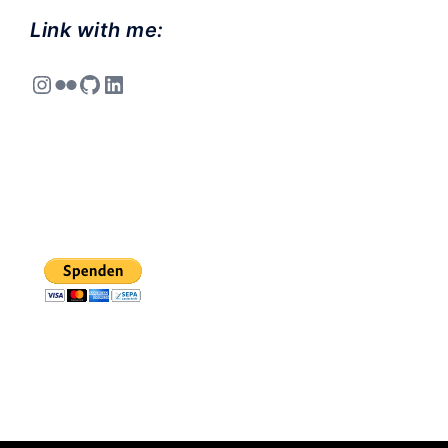
Link with me:
Instagram
Flickr
GitHub
LinkedIn